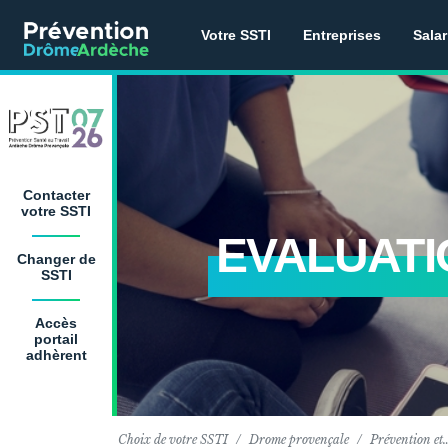
Votre SSTI
Entreprises
Salar
Contacter
votre SSTI
EVALUATI
Changer de
SSTI
Accès
portail
adhèrent
Choix de votre SSTI
Drome provençale
Prévention et