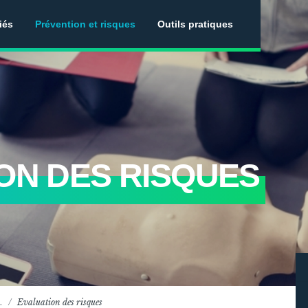
iés
Prévention et risques
Outils pratiques
ON DES RISQUES
…
Evaluation des risques