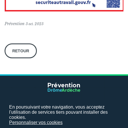
Prévention
3 oct. 2023
RETOUR
Mentions légales
Plan du site
Nous contacter
Changer de SSTI
En poursuivant votre navigation, vous acceptez
Politique de confidentialité
l'utilisation de services tiers pouvant installer des
cookies.
Pour toute question relative à la protection de vos données
Personnaliser vos cookies
personnelles, contactez notre DPO :
dpo@pst0726.fr