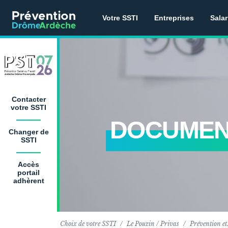
Votre SSTI
Entreprises
Salar
Contacter
votre SSTI
DOCUMEN
Changer de
SSTI
Accès
portail
adhèrent
Choix de votre SSTI
Le Pouzin / Privas
Prévention e